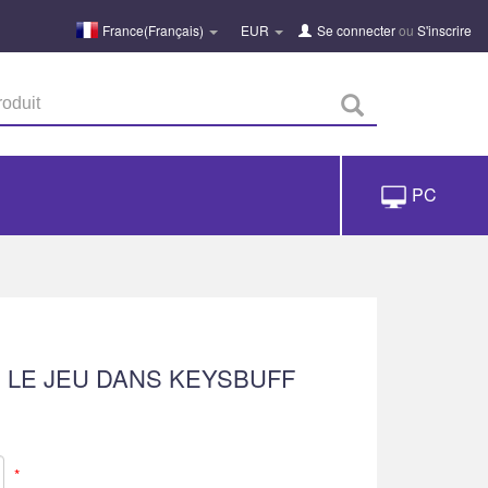
France(Français)
EUR
Se connecter
ou
S'inscrire
PC
 LE JEU DANS KEYSBUFF
*