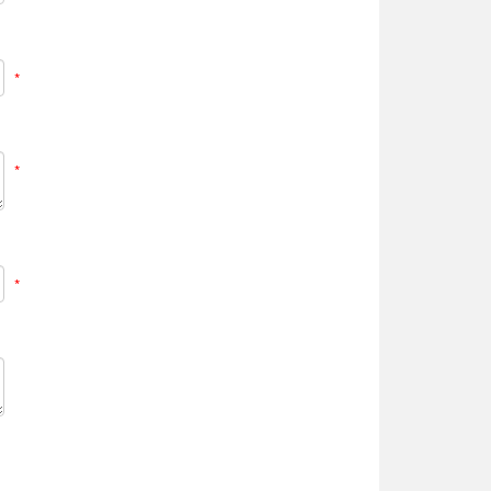
*
*
*